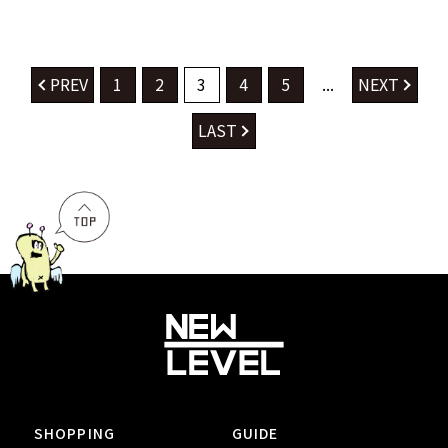
PREV
1
2
3
4
5
...
NEXT
LAST
SHOPPING
GUIDE