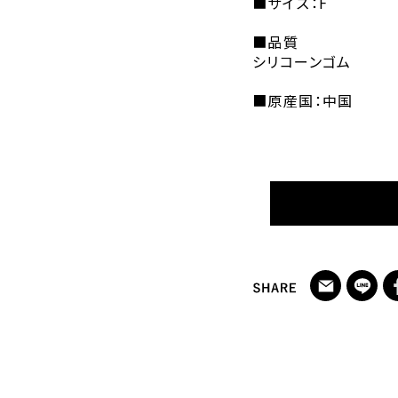
■サイズ：F
■品質
シリコーンゴム
■原産国：中国