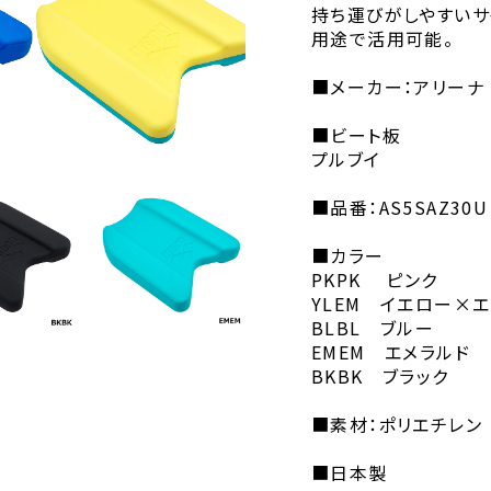
持ち運びがしやすいサ
用途で活用可能。
■メーカー：アリーナ
■ビート板
プルブイ
■品番：AS5SAZ30U
■カラー
PKPK ピンク
YLEM イエロー×
BLBL ブルー
EMEM エメラルド
BKBK ブラック
■素材：ポリエチレン
■日本製