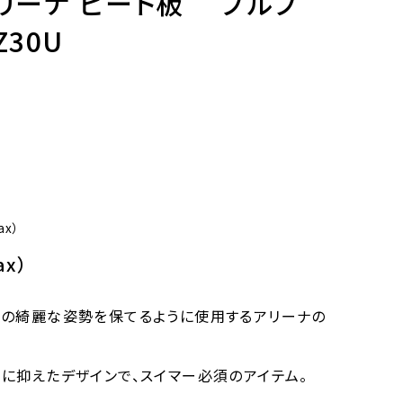
アリーナ ビート板 プルブ
Z30U
tax）
ax）
での綺麗な姿勢を保てるように使用するアリーナの
に抑えたデザインで、スイマー必須のアイテム。