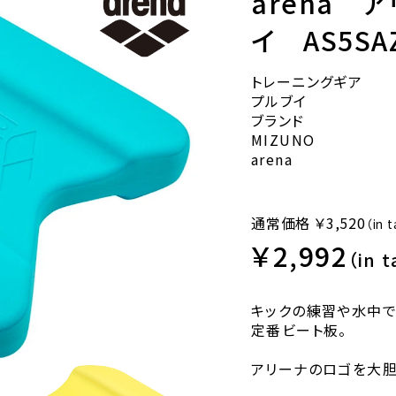
arena 
イ AS5SA
トレーニングギア
プルブイ
ブランド
MIZUNO
arena
通常価格
￥3,520
（in 
￥2,992
（in t
キックの練習や水中
定番ビート板。
アリーナのロゴを大胆