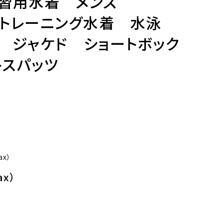
 練習用水着 メンズ
70 トレーニング水着 水泳
 ジャケド ショートボック
トスパッツ
tax）
ax）