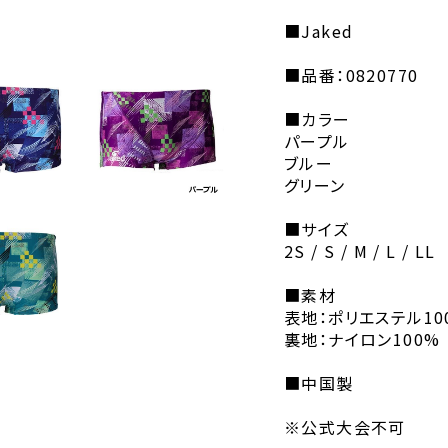
■Jaked
■品番：0820770
■カラー
パープル
ブルー
グリーン
■サイズ
2S / S / M / L / LL
■素材
表地：ポリエステル10
裏地：ナイロン100%
■中国製
※公式大会不可