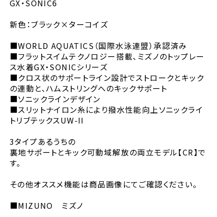
GX・SONIC6
新色：ブラック×ターコイズ
■WORLD AQUATICS（国際水泳連盟）承認済み
■フラットスイムテクノロジー搭載、ミズノのトップレー
ス水着GX・SONICシリーズ
■クロス状のサポートライン設計でストロークとキック
の連動と、ハムストリングへのキックサポート
■ソニックラインデザイン
■スリットナイロン糸により撥水性能向上ソニックライ
トリブテックスUW-II
3タイプあるうちの
裏地サポートとキック可動域解放の両立モデル【CR】で
す。
その他オススメ機能は商品画像にてご確認ください。
■MIZUNO ミズノ