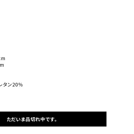
cm
cm
レタン20％
ただいま品切れ中です。