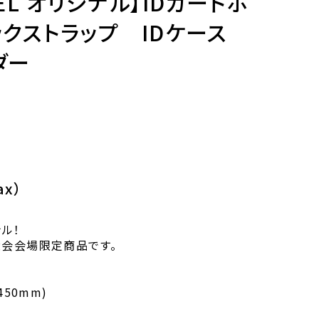
VEL オリジナル】IDカードホ
ックストラップ IDケース
ダー
ax）
ナル！
大会会場限定商品です。
450mm)