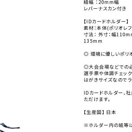
紐幅 ：20mm幅
レバーナスカン付き
【IDカードホルダー】
素材：本体(ポリオレフ
寸法： 外寸：幅110
135mm
◎ 環境に優しいポリ
◎大会会場などでの必
選手票や体調チェック
はがきサイズなのでラ
IDカードホルダー、
ただけます。
【生産国】 日本
※ホルダー内の紙等