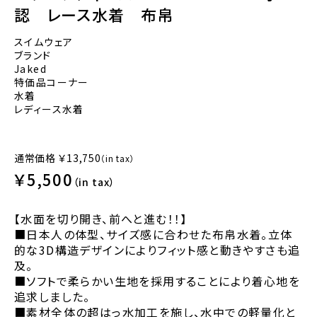
認 レース水着 布帛
スイムウェア
ブランド
Jaked
特価品コーナー
水着
レディース水着
通常価格
￥13,750
（in tax）
￥5,500
（in tax）
【水面を切り開き、前へと進む！！】
■日本人の体型、サイズ感に合わせた布帛水着。立体
的な3D構造デザインによりフィット感と動きやすさも追
及。
■ソフトで柔らかい生地を採用することにより着心地を
追求しました。
■素材全体の超はっ水加工を施し、水中での軽量化と